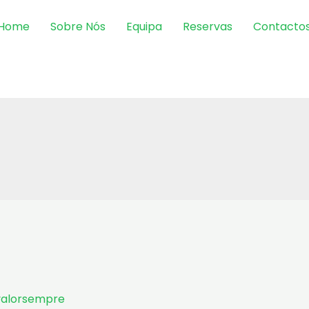
Home
Sobre Nós
Equipa
Reservas
Contacto
valorsempre