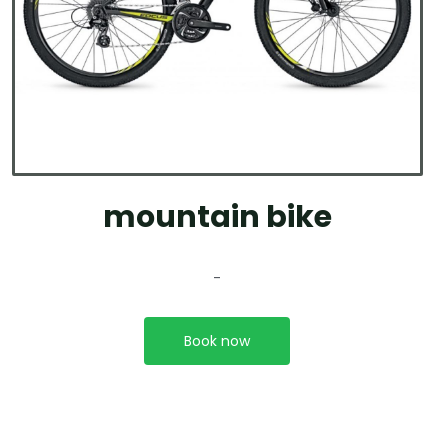
mountain bike
-
Book now