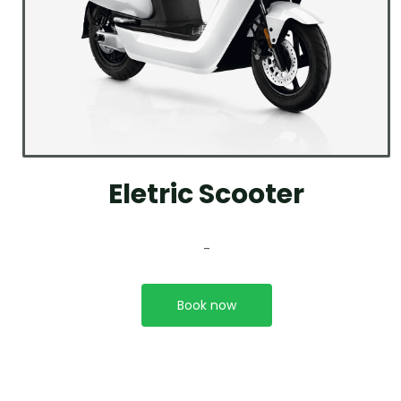
Eletric Scooter
-
Book now