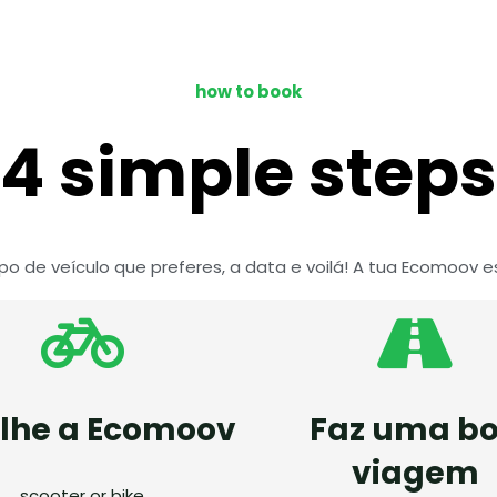
how to book
4 simple steps
ipo de veículo que preferes, a data e voilá! A tua Ecomoov es
olhe a Ecomoov
Faz uma b
viagem
scooter or bike