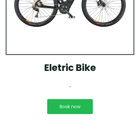
Eletric Bike
-
Book now